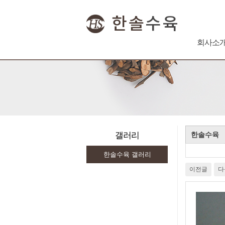
메
회사소
인
메
뉴
갤러리
한솔수육
한솔수육 갤러리
이전글
다