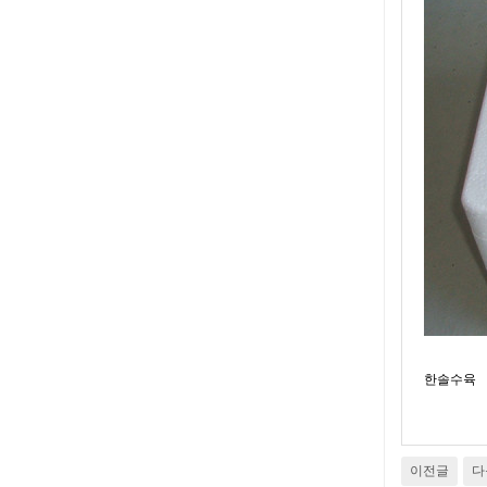
한솔수육
이전글
다