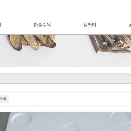
개
한솔수육
갤러리
음글