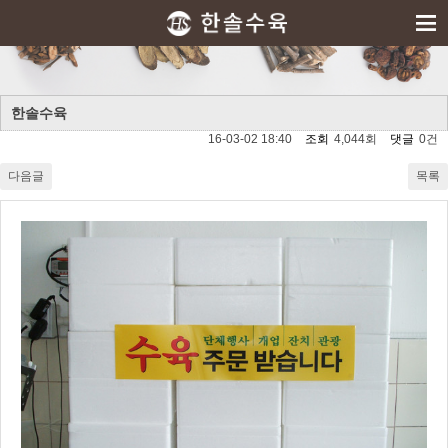
한솔수육
16-03-02 18:40
조회
4,044회
댓글
0건
다음글
목록